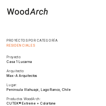
PROYECTOS POR CATEGORÍA
PROYECTOS POR CATEGORÍA
RESIDENCIALES
Proyecto:
Casa 1 Lucarna
Arquitecto:
Max-A Arquitectos
Lugar:
Peninsula Illahuapi, Lago Ranco, Chile
Productos WoodArch:
CUTEK® Extreme + Colortone