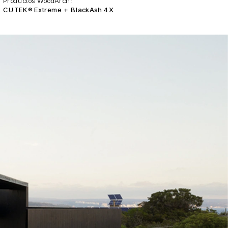
Productos WoodArch:
CUTEK® Extreme + BlackAsh 4X