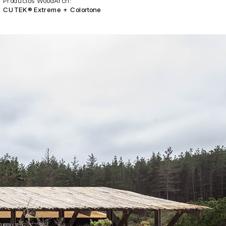
Productos WoodArch:
CUTEK® Extreme + Colortone