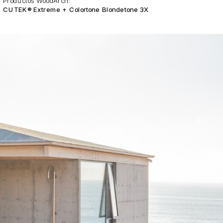
Productos WoodArch:
CUTEK® Extreme + Colortone Blondetone 3X