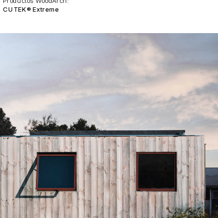
Productos WoodArch:
CUTEK® Extreme