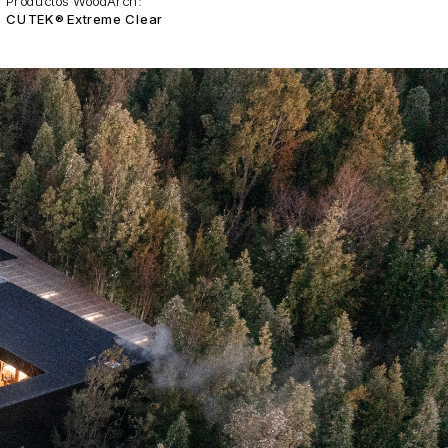
Productos WoodArch:
CUTEK® Extreme Clear