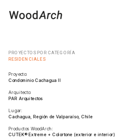
PROYECTOS POR CATEGORÍA
RESIDENCIALES
Proyecto:
Condominio Cachagua II
Arquitecto:
PAR Arquitectos
Lugar:
Cachagua, Región de Valparaíso, Chile
Productos WoodArch:
CUTEK® Extreme + Colortone (exterior e interior)