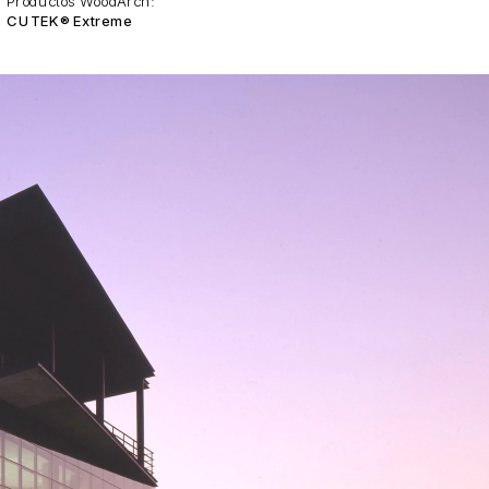
Productos WoodArch:
CUTEK® Extreme 