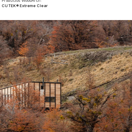
Productos WoodArch:
CUTEK® Extreme Clear