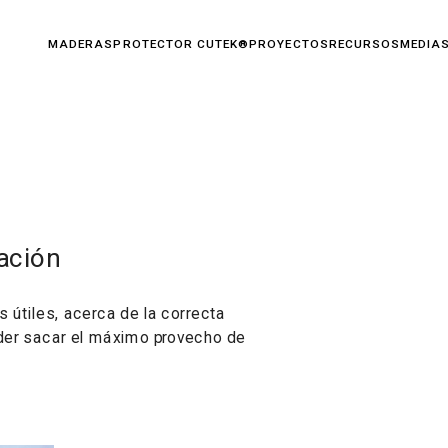
TECTOR CUTEK®
PROYECTOS
RECURSOS
MEDIA
SUSTENTABILIDAD
CONTACTO
lación
útiles, acerca de la correcta 
der sacar el máximo provecho de 